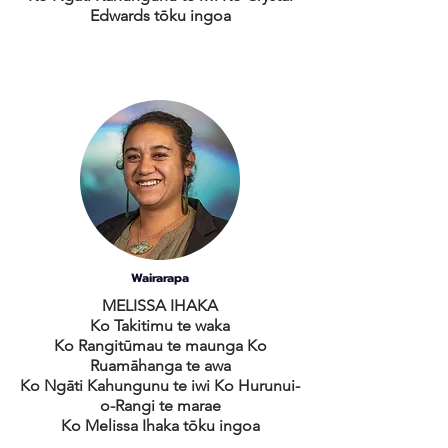
Edwards tōku ingoa
Wairarapa
MELISSA IHAKA
Ko Takitimu te waka
Ko Rangitūmau te maunga Ko
Ruamāhanga te awa
Ko Ngāti Kahungunu te iwi Ko Hurunui-
o-Rangi te marae
Ko Melissa Ihaka tōku ingoa