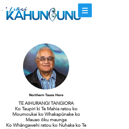
Introducing our
Board
Northern Taura Here
TE AIHURANGI TANGIORA
Ko Taupiri ki Te Mahia ratou ko
Moumoukai ko Whakapūnake ko
Mauao ōku maunga
Ko Whāngawehi ratou ko Nuhaka ko Te