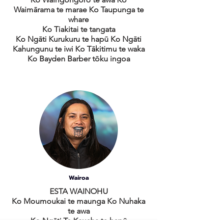
Waimārama te marae Ko Taupunga te
whare
Ko Tiakitai te tangata
Ko Ngāti Kurukuru te hapū Ko Ngāti
Kahungunu te iwi Ko Tākitimu te waka
Ko Bayden Barber tōku ingoa
Wairoa
ESTA WAINOHU
Ko Moumoukai te maunga Ko Nuhaka
te awa