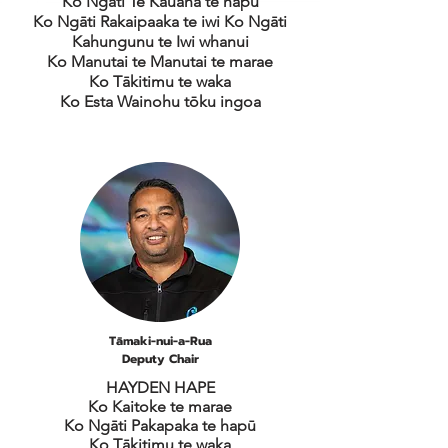
Ko Ngāti Te Kauaha te hapū
Ko Ngāti Rakaipaaka te iwi Ko Ngāti
Kahungunu te Iwi whanui
Ko Manutai te Manutai te marae
Ko Tākitimu te waka
Ko Esta Wainohu tōku ingoa
Tāmaki-nui-a-Rua
Deputy Chair
HAYDEN HAPE
Ko Kaitoke te marae
Ko Ngāti Pakapaka te hapū
Ko Tākitimu te waka