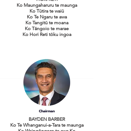
Ko Maungaharuru te maunga
Ko Tūtira te waiū
Ko Te Ngaru te awa
Ko Tangitū te moana
Ko Tāngoio te marae
Ko Hori Reti tōku ingoa
Chairman
BAYDEN BARBER
Ko Te Whanganui-a-Tara te maunga
Ko Waingōngoro te awa Ko