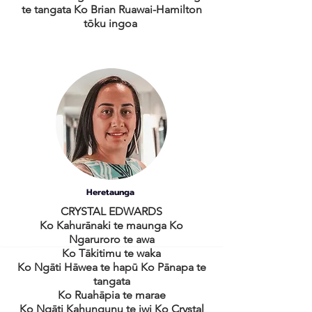
te tangata Ko Brian Ruawai-Hamilton
tōku ingoa
Heretaunga
CRYSTAL EDWARDS
Ko Kahurānaki te maunga Ko
Ngaruroro te awa
Ko Tākitimu te waka
Ko Ngāti Hāwea te hapū Ko Pānapa te
tangata
Ko Ruahāpia te marae
Ko Ngāti Kahungunu te iwi Ko Crystal