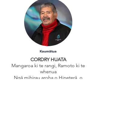
Kaumātua
CORDRY HUATA
Mangaroa ki te rangi, Ramoto ki te
whenua
Ngā mihirau aroha o Hineterā, o
Hinemihi, o Kahuoterangi
Purea ake rā e ngā hau o Rongokako, o
Maungaharuru o Whakapunaki
Purea ake rā e ngā wai o Ngaruroro, o
Mohaka, o Waiau o Te Wairoa
Ngāti Kahungunu korou noa
Tākitimu korou ora
Ko Cordry Huata e mihi