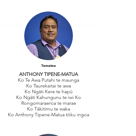
Tamatea
ANTHONY TIPENE-MATUA
Ko Te Awa Putahi te maunga
Ko Taurekaitai te awa
Ko Ngāti Kere te hapū
Ko Ngāti Kahungunu te iwi Ko
Rongomaraeroa te marae
Ko Tākitimu te waka
Ko Anthony Tipene-Matua tōku ingoa