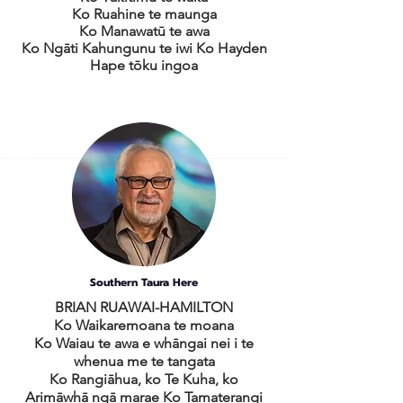
Ko Ruahine te maunga
Ko Manawatū te awa
Ko Ngāti Kahungunu te iwi Ko Hayden
Hape tōku ingoa
Southern Taura Here
BRIAN RUAWAI-HAMILTON
Ko Waikaremoana te moana
Ko Waiau te awa e whāngai nei i te
whenua me te tangata
Ko Rangiāhua, ko Te Kuha, ko
Arimāwhā ngā marae Ko Tamaterangi