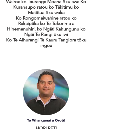
Wairoa ko Tauranga Moana ōku awa Ko
Kurahaupo ratou ko Tākitimu ko
Matātua ōku waka
Ko Rongomaiwahine ratou ko
Rakaipāka ko Te Tokorima a
Hinemanuhiri, ko Ngāti Kahungunu ko
Ngāi Te Rangi ōku iwi
Ko Te Aihurangi Te Kauru Tangiora tōku
ingoa
Te Whanganui a Orotū
HORI RETI